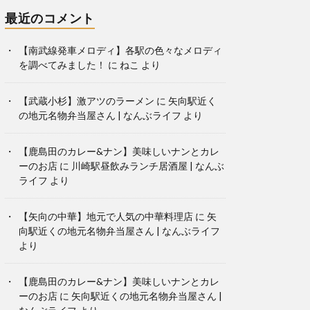
最近のコメント
【南武線発車メロディ】各駅の色々なメロディ
を調べてみました！
に
ねこ
より
【武蔵小杉】激アツのラーメン
に
矢向駅近く
の地元名物弁当屋さん | なんぶライフ
より
【鹿島田のカレー&ナン】美味しいナンとカレ
ーのお店
に
川崎駅昼飲みランチ居酒屋 | なんぶ
ライフ
より
【矢向の中華】地元で人気の中華料理店
に
矢
向駅近くの地元名物弁当屋さん | なんぶライフ
より
【鹿島田のカレー&ナン】美味しいナンとカレ
ーのお店
に
矢向駅近くの地元名物弁当屋さん |