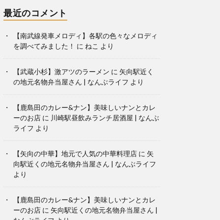
最近のコメント
【南武線発車メロディ】各駅の色々なメロディ
を調べてみました！
に
ねこ
より
【武蔵小杉】激アツのラーメン
に
矢向駅近く
の地元名物弁当屋さん | なんぶライフ
より
【鹿島田のカレー&ナン】美味しいナンとカレ
ーのお店
に
川崎駅昼飲みランチ居酒屋 | なんぶ
ライフ
より
【矢向の中華】地元で人気の中華料理店
に
矢
向駅近くの地元名物弁当屋さん | なんぶライフ
より
【鹿島田のカレー&ナン】美味しいナンとカレ
ーのお店
に
矢向駅近くの地元名物弁当屋さん |