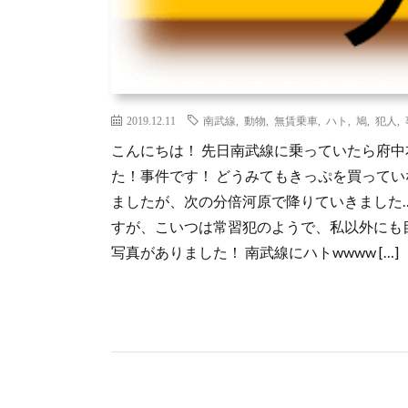
2019.12.11
南武線
,
動物
,
無賃乗車
,
ハト
,
鳩
,
犯人
,
こんにちは！ 先日南武線に乗っていたら府
た！事件です！ どうみてもきっぷを買って
ましたが、次の分倍河原で降りていきました
すが、こいつは常習犯のようで、私以外にも目撃
写真がありました！ 南武線にハトwwww […]