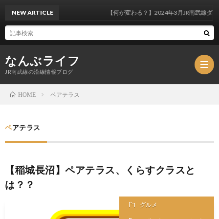
NEW ARTICLE
【何が変わる？】2024年3月JR南武線ダイ
なんぶライフ
JR南武線の沿線情報ブログ
ペアテラス
HOME
JR
ペアテラス
南
南
【稲城長沼】ペアテラス、くらすクラスと
武
武
南
は？？
線
線
武
プ
グルメ