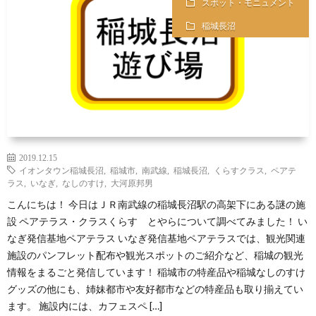
スポット・モニュメント
の
お
線
ロ
プ
稲城長沼
基
食
御
フ
ラ
本
事
朱
ィ
イ
情
情
印
ー
バ
報
報
2019.12.15
情
ル
シ
イオンタウン稲城長沼
,
稲城市
,
南武線
,
稲城長沼
,
くらすクラス
,
ペアテ
ラス
,
いなぎ
,
なしのすけ
,
大河原邦男
報
ー
こんにちは！ 今日はＪＲ南武線の稲城長沼駅の高架下にある謎の施
設 ペアテラス・クラスくらす とやらについて調べてみました！ い
ポ
なぎ発信基地ペアテラス いなぎ発信基地ペアテラスでは、観光関連
施設のパンフレット配布や観光スポットのご紹介など、稲城の観光
情報をまるごと発信しています！ 稲城市の特産品や稲城なしのすけ
リ
グッズの他にも、姉妹都市や友好都市などの特産品も取り揃えてい
ます。 施設内には、カフェスペ […]
シ