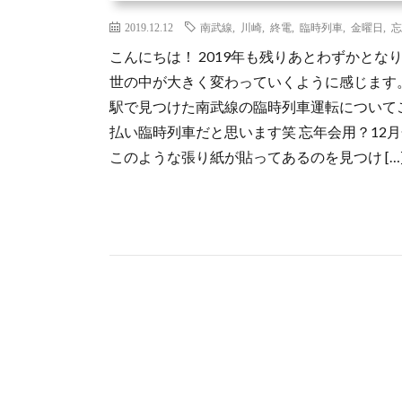
2019.12.12
南武線
,
川崎
,
終電
,
臨時列車
,
金曜日
,
忘
こんにちは！ 2019年も残りあとわずかと
世の中が大きく変わっていくように感じます
駅で見つけた南武線の臨時列車運転について
払い臨時列車だと思います笑 忘年会用？12
このような張り紙が貼ってあるのを見つけ […