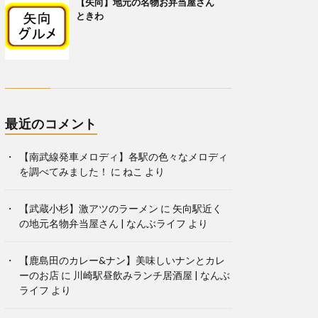
【矢向】地元の名物お弁当屋さん
ときわ
最近のコメント
【南武線発車メロディ】各駅の色々なメロディ
を調べてみました！
に
ねこ
より
【武蔵小杉】激アツのラーメン
に
矢向駅近く
の地元名物弁当屋さん | なんぶライフ
より
【鹿島田のカレー&ナン】美味しいナンとカレ
ーのお店
に
川崎駅昼飲みランチ居酒屋 | なんぶ
ライフ
より